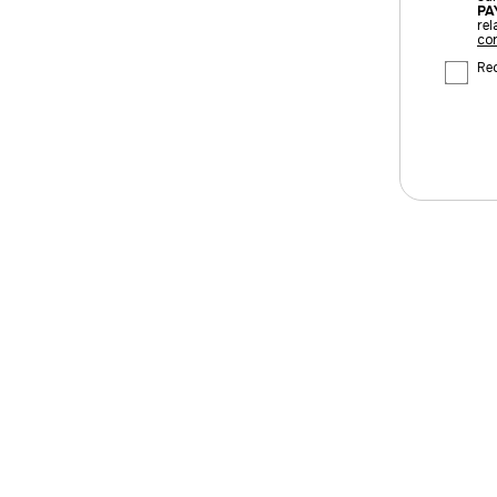
PA
rel
con
Rec