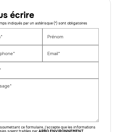
s écrire
ps indiqués par un astérisque (*) sont obligatoires
*
Prénom
éphone*
Email*
*
sage*
soumettant ce formulaire, j'accepte que les informations
sies soient traitées par
ARBO ENVIRONNEMENT