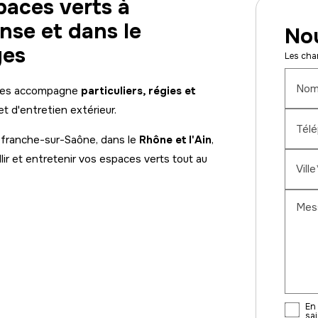
paces verts à
nse et dans le
Nou
ges
Les cham
Nom
ges accompagne
particuliers, régies et
 d'entretien extérieur.
Tél
lefranche-sur-Saône, dans le
Rhône et l'Ain
,
lir et entretenir vos espaces verts tout au
Ville
Mes
En 
sai