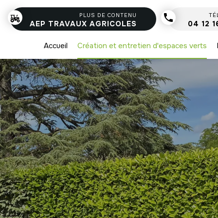
PLUS DE CONTENU
phone
TÉ
AEP TRAVAUX AGRICOLES
04 12 1
Accueil
Création et entretien d'espaces verts