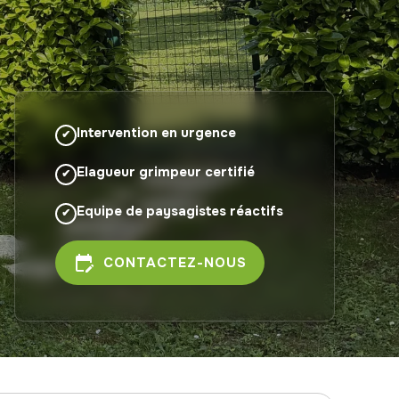
Intervention en urgence
Elagueur grimpeur certifié
Equipe de paysagistes réactifs
edit_calendar
CONTACTEZ-NOUS